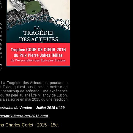
,
va
e,
es
le
ux
s
la
te
la
a
la
0
! La Tragédie des Acteurs est pourtant le
 Tixier, qui est aussi, acteur, metteur en
rit beaucoup de scénario. Une expérience
 qui fut joué au Théâtre Milandy de Luçon.
s à sa sortie en mai 2015 qu’une réédition
crivains de Vendée – Juillet 2015 n° 29
res/prix-litteraires-2016.html
ons Charles Corlet - 2015 - 15e.