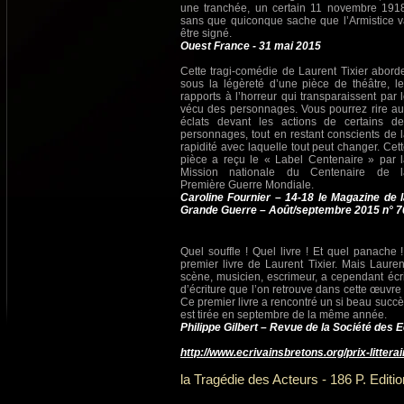
une tranchée, un certain 11 novembre 1918
sans que quiconque sache que l’Armistice 
être signé.
Ouest France - 31 mai 2015
Cette tragi-comédie de Laurent Tixier abord
sous la légèreté d’une pièce de théâtre, l
rapports à l’horreur qui transparaissent par 
vécu des personnages. Vous pourrez rire a
éclats devant les actions de certains de
personnages, tout en restant conscients de 
rapidité avec laquelle tout peut changer. Cet
pièce a reçu le « Label Centenaire » par 
Mission nationale du Centenaire de l
Première Guerre Mondiale.
Caroline Fournier – 14-18 le Magazine de 
Grande Guerre – Août/septembre 2015 n° 7
Quel souffle ! Quel livre ! Et quel panache 
premier livre de Laurent Tixier. Mais Laurent
scène, musicien, escrimeur, a cependant éc
d’écriture que l’on retrouve dans cette œuvre
Ce premier livre a rencontré un si beau succè
est tirée en septembre de la même année.
Philippe Gilbert – Revue de la Société des E
http://www.ecrivainsbretons.org/prix-litterai
la Tragédie des Acteurs - 186 P. Editi